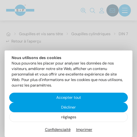
Goupilles et vis sans tête
Goupilles cylindriques
DIN 7
Retour à l'aperçu
Nous utilisons des cookies
Nous pouvons les placer pour analyser les données de nos
visiteurs, améliorer notre site Web, afficher un contenu
personnalisé et vous offrir une excellente expérience de site
Web. Pour plus d'informations sur les cookies que nous utilisons,
ouvrez les paramètres.
Accepter tout
Décliner
réglages
DIN 7 A4 2m6X20
Goupilles cylindriques forme A, tolérance m6
Confidenciaité
Imprimer