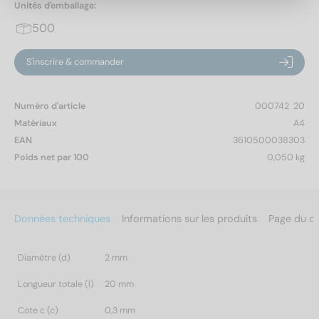
Unités d'emballage:
500
S'inscrire & commander
Numéro d'article
000742  20
Matériaux
A4
EAN
3610500038303
Poids net par 100
0,050 kg
Données techniques
Informations sur les produits
Page du c
Diamètre (d)
2 mm
Longueur totale (l)
20 mm
Cote c (c)
0,3 mm