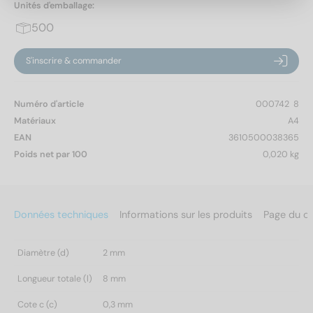
Unités d'emballage:
500
S'inscrire & commander
Numéro d'article
000742  8
Matériaux
A4
EAN
3610500038365
Poids net par 100
0,020 kg
Données techniques
Informations sur les produits
Page du c
Diamètre (d)
2 mm
Longueur totale (l)
8 mm
Cote c (c)
0,3 mm