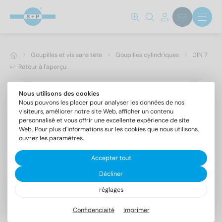
Goupilles et vis sans tête
Goupilles cylindriques
DIN 7
Retour à l'aperçu
Nous utilisons des cookies
Nous pouvons les placer pour analyser les données de nos
visiteurs, améliorer notre site Web, afficher un contenu
personnalisé et vous offrir une excellente expérience de site
Web. Pour plus d'informations sur les cookies que nous utilisons,
ouvrez les paramètres.
Accepter tout
Décliner
réglages
DIN 7 A4 2m6X8
Goupilles cylindriques forme A, tolérance m6
Confidenciaité
Imprimer