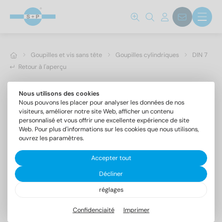
Goupilles et vis sans tête
Goupilles cylindriques
DIN 7
Retour à l'aperçu
Nous utilisons des cookies
Nous pouvons les placer pour analyser les données de nos
visiteurs, améliorer notre site Web, afficher un contenu
personnalisé et vous offrir une excellente expérience de site
Web. Pour plus d'informations sur les cookies que nous utilisons,
ouvrez les paramètres.
Accepter tout
Décliner
réglages
DIN 7 A4 4m6X16
Goupilles cylindriques forme A, tolérance m6
Confidenciaité
Imprimer