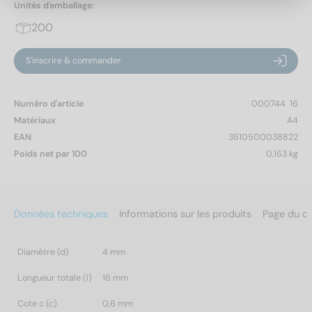
Unités d'emballage:
200
S'inscrire & commander
Numéro d'article
000744  16
Matériaux
A4
EAN
3610500038822
Poids net par 100
0,163 kg
Données techniques
Informations sur les produits
Page du c
Diamètre (d)
4 mm
Longueur totale (l)
16 mm
Cote c (c)
0,6 mm