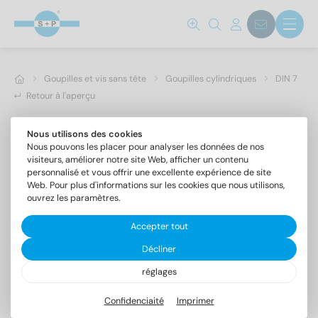
Goupilles et vis sans tête
Goupilles cylindriques
DIN 7
Retour à l'aperçu
Nous utilisons des cookies
Nous pouvons les placer pour analyser les données de nos
visiteurs, améliorer notre site Web, afficher un contenu
personnalisé et vous offrir une excellente expérience de site
Web. Pour plus d'informations sur les cookies que nous utilisons,
ouvrez les paramètres.
Accepter tout
Décliner
réglages
DIN 7 A4 4m6X24
Goupilles cylindriques forme A, tolérance m6
Confidenciaité
Imprimer