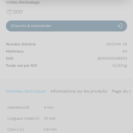
Unités d'emballage:
200
S'inscrire & commander
Numéro d'article
000744  24
Matériaux
A4
EAN
3610500038853
Poids net par 100
0,243 kg
Données techniques
Informations sur les produits
Page du c
Diamètre (d)
4 mm
Longueur totale (l)
24 mm
Cote c (c)
0,6 mm