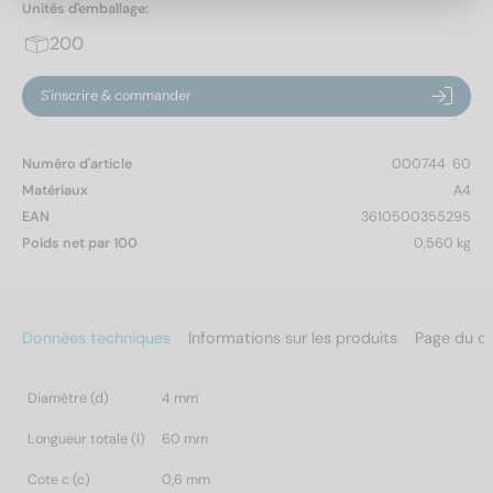
Unités d'emballage:
200
S'inscrire & commander
Numéro d'article
000744  60
Matériaux
A4
EAN
3610500355295
Poids net par 100
0,560 kg
Données techniques
Informations sur les produits
Page du c
Diamètre (d)
4 mm
Longueur totale (l)
60 mm
Cote c (c)
0,6 mm