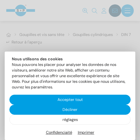
Goupilles et vis sans tête
Goupilles cylindriques
DIN 7
Retour à l'aperçu
Nous utilisons des cookies
Nous pouvons les placer pour analyser les données de nos
visiteurs, améliorer notre site Web, afficher un contenu
personnalisé et vous offrir une excellente expérience de site
Web. Pour plus d'informations sur les cookies que nous utilisons,
ouvrez les paramètres.
Accepter tout
Décliner
réglages
DIN 7 A4 4m6X60
Goupilles cylindriques forme A, tolérance m6
Confidenciaité
Imprimer