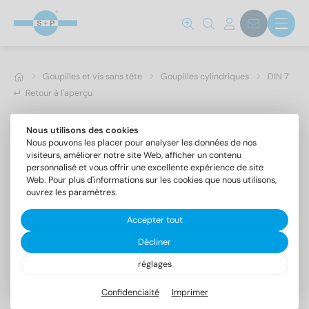
Goupilles et vis sans tête
Goupilles cylindriques
DIN 7
Retour à l'aperçu
Nous utilisons des cookies
Nous pouvons les placer pour analyser les données de nos
visiteurs, améliorer notre site Web, afficher un contenu
personnalisé et vous offrir une excellente expérience de site
Web. Pour plus d'informations sur les cookies que nous utilisons,
ouvrez les paramètres.
Accepter tout
Décliner
réglages
DIN 7 A4 6m6X30
Goupilles cylindriques forme A, tolérance m6
Confidenciaité
Imprimer