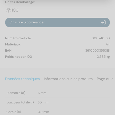
Unités d'emballage:
100
S'inscrire & commander
Numéro d'article
000746  30
Matériaux
A4
EAN
3610500355318
Poids net par 100
0,685 kg
Données techniques
Informations sur les produits
Page du c
Diamètre (d)
6 mm
Longueur totale (l)
30 mm
Cote c (c)
0,9 mm