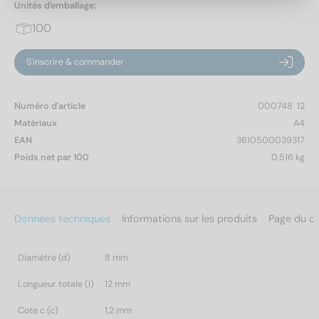
Unités d'emballage:
100
S'inscrire & commander
Numéro d'article
000748  12
Matériaux
A4
EAN
3610500039317
Poids net par 100
0,516 kg
Données techniques
Informations sur les produits
Page du c
Diamètre (d)
8 mm
Longueur totale (l)
12 mm
Cote c (c)
1,2 mm