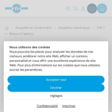
Goupilles et vis sans tête
Goupilles cylindriques
DIN 7
Retour à l'aperçu
Nous utilisons des cookies
Nous pouvons les placer pour analyser les données de nos
visiteurs, améliorer notre site Web, afficher un contenu
personnalisé et vous offrir une excellente expérience de site
Web. Pour plus d'informations sur les cookies que nous utilisons,
ouvrez les paramètres.
Accepter tout
Décliner
réglages
DIN 7 A4 8m6X12
Goupilles cylindriques forme A, tolérance m6
Confidenciaité
Imprimer