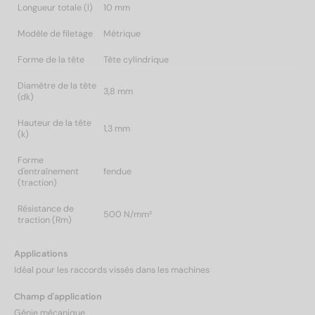
Longueur totale (l)
10 mm
Modèle de filetage
Métrique
Forme de la tête
Tête cylindrique
Diamètre de la tête
3,8 mm
(dk)
Hauteur de la tête
1,3 mm
(k)
Forme
d'entraînement
fendue
(traction)
Résistance de
500 N/mm²
traction (Rm)
Applications
Idéal pour les raccords vissés dans les machines
Champ d'application
Génie mécanique