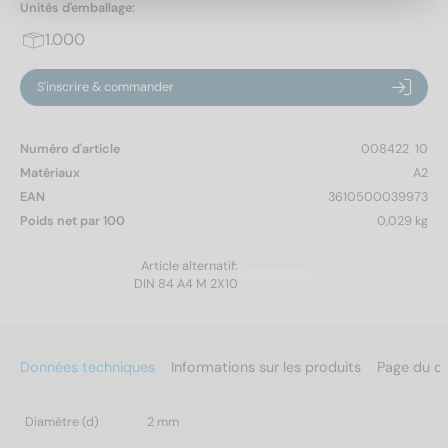
Unités d'emballage:
1.000
S'inscrire & commander
Numéro d'article
008422  10
Matériaux
A2
EAN
3610500039973
Poids net par 100
0,029 kg
Article alternatif:
DIN 84 A4 M 2X10
Données techniques
Informations sur les produits
Page du c
Diamètre (d)
2 mm