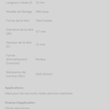
Longueur totale (l)
12 mm
Modèle de filetage
Métrique
Forme de la tête
Tête fraisée
Diamètre de la tête
4,7 mm
(dk)
Hauteur de la tête
1,5 mm
(k)
Forme
d'entraînement
fendue
(traction)
Résistance de
500 N/mm²
traction (Rm)
Applications
Idéal pour les raccords vissés dans les machines
Champ d'application
Génie mécanique