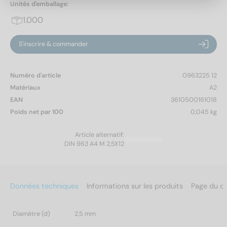
Unités d'emballage:
1.000
S'inscrire & commander
Numéro d'article
0963225 12
Matériaux
A2
EAN
3610500161018
Poids net par 100
0,045 kg
Article alternatif:
DIN 963 A4 M 2,5X12
Données techniques
Informations sur les produits
Page du c
Diamètre (d)
2,5 mm