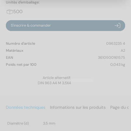
Unités d'emballage:
500
S'inscrire & commander
Numéro d'article
0963235 4
Matériaux
A2
EAN
3610500161575
Poids net par 100
0,043 kg
Article alternatif:
DIN 963 A4 M 3,5X4
Données techniques
Informations sur les produits
Page du c
Diamètre (d)
3,5 mm