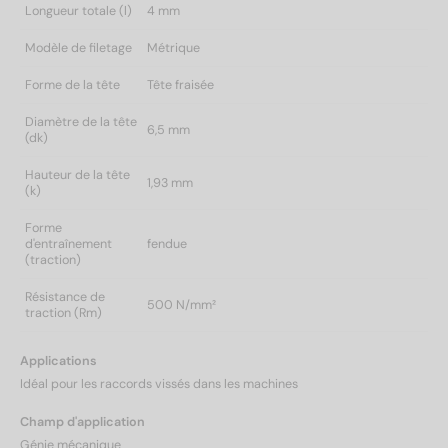
Longueur totale (l)
4 mm
Modèle de filetage
Métrique
Forme de la tête
Tête fraisée
Diamètre de la tête
6,5 mm
(dk)
Hauteur de la tête
1,93 mm
(k)
Forme
d'entraînement
fendue
(traction)
Résistance de
500 N/mm²
traction (Rm)
Applications
Idéal pour les raccords vissés dans les machines
Champ d'application
Génie mécanique