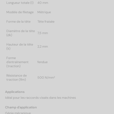
Longueur totale (l)
40 mm
Modèle de filetage
Métrique
Forme de la tête
Tête fraisée
Diamètre de la tête
7,5 mm
(dk)
Hauteur de la tête
2,2 mm
(k)
Forme
d'entraînement
fendue
(traction)
Résistance de
500 N/mm²
traction (Rm)
Applications
Idéal pour les raccords vissés dans les machines
Champ d'application
Génie mécanique