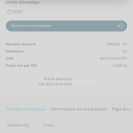
Unités d'emballage:
500
S'inscrire & commander
Numéro d'article
096324  40
Matériaux
A2
EAN
3610500161797
Poids net par 100
0,338 kg
Article alternatif:
DIN 963 A4 M 4X40
Données techniques
Informations sur les produits
Page du c
Diamètre (d)
4 mm