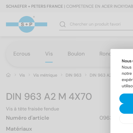
SCHAEFER + PETERS FRANCE
| COMPETENCE EN ACIER INOXYDAB
Ecrous
Vis
Boulon
Rondelles
Nous 
Nous 
notre 
Vis
Vis métrique
DIN 963
DIN 963 A2 M 4X70
expér
utilis
DIN 963 A2 M 4X70
Vis à tête fraisée fendue
Numéro d'article
096324  70
Matériaux
A2