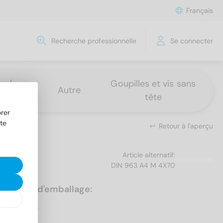
Français
Recherche professionnelle
Se connecter
s /
Goupilles et vis sans
Autre
tête
rer
te
Retour à l'aperçu
Article alternatif:
DIN 963 A4 M 4X70
Unités d'emballage:
200