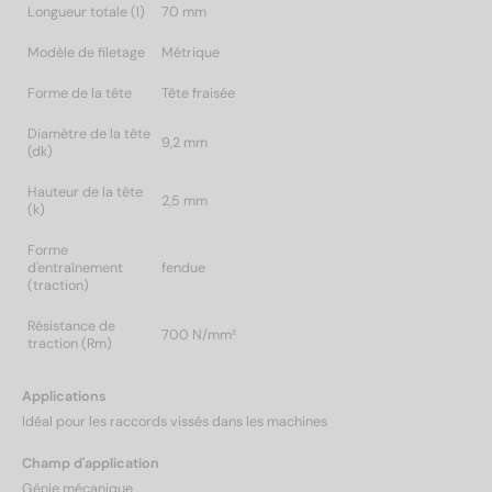
Longueur totale (l)
70 mm
Modèle de filetage
Métrique
Forme de la tête
Tête fraisée
Diamètre de la tête
9,2 mm
(dk)
Hauteur de la tête
2,5 mm
(k)
Forme
d'entraînement
fendue
(traction)
Résistance de
700 N/mm²
traction (Rm)
Applications
Idéal pour les raccords vissés dans les machines
Champ d'application
Génie mécanique