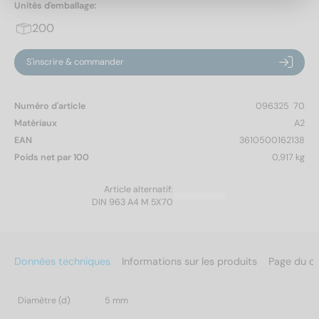
Unités d'emballage:
200
S'inscrire & commander
Numéro d'article
096325  70
Matériaux
A2
EAN
3610500162138
Poids net par 100
0,917 kg
Article alternatif:
DIN 963 A4 M 5X70
Données techniques
Informations sur les produits
Page du c
Diamètre (d)
5 mm