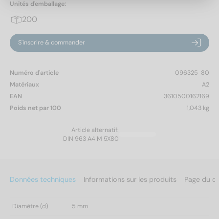
Unités d'emballage:
200
S'inscrire & commander
Numéro d'article
096325  80
Matériaux
A2
EAN
3610500162169
Poids net par 100
1,043 kg
Article alternatif:
DIN 963 A4 M 5X80
Données techniques
Informations sur les produits
Page du c
Diamètre (d)
5 mm