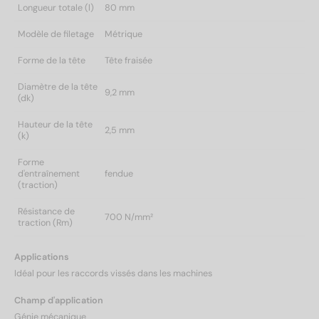
Longueur totale (l)
80 mm
Modèle de filetage
Métrique
Forme de la tête
Tête fraisée
Diamètre de la tête
9,2 mm
(dk)
Hauteur de la tête
2,5 mm
(k)
Forme
d'entraînement
fendue
(traction)
Résistance de
700 N/mm²
traction (Rm)
Applications
Idéal pour les raccords vissés dans les machines
Champ d'application
Génie mécanique