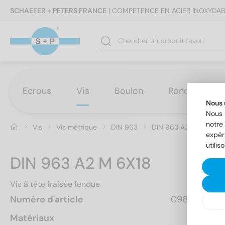
SCHAEFER + PETERS FRANCE
| COMPETENCE EN ACIER INOXYDAB
Ecrous
Vis
Boulon
Rondelles
Nous 
Nous 
notre 
Vis
Vis métrique
DIN 963
DIN 963 A2 M 6X18
expér
utilis
DIN 963 A2 M 6X18
Vis à tête fraisée fendue
Numéro d'article
096326  18
Matériaux
A2