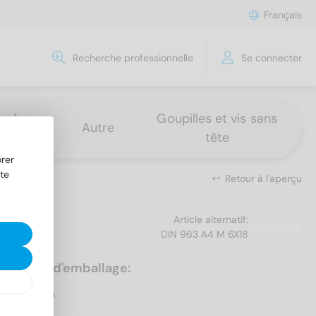
Français
Recherche professionnelle
Se connecter
s /
Goupilles et vis sans
Autre
tête
rer
te
Retour à l'aperçu
Article alternatif:
DIN 963 A4 M 6X18
Unités d'emballage:
500