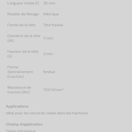
Longueur totale (l)
28 mm
Modèle de filetage
Métrique
Forme de la tête
Tête fraisée
Diamètre de la tête
11 mm
(dk)
Hauteur de la tête
3 mm
(k)
Forme
d'entraînement
fendue
(traction)
Résistance de
700 N/mm²
traction (Rm)
Applications
Idéal pour les raccords vissés dans les machines
Champ d'application
Génie mécanique