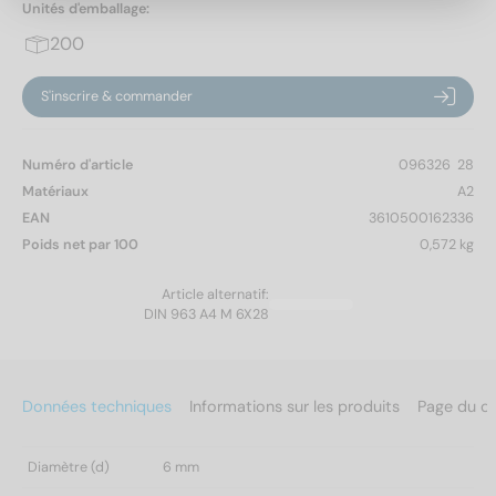
Unités d'emballage:
200
S'inscrire & commander
Numéro d'article
096326  28
Matériaux
A2
EAN
3610500162336
Poids net par 100
0,572 kg
Article alternatif:
DIN 963 A4 M 6X28
Données techniques
Informations sur les produits
Page du c
Diamètre (d)
6 mm