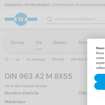
SCHAEFER + PETERS FRANCE
| COMPETENCE EN ACIER INOXYDAB
Ecrous
Vis
Boulon
Rondelles
Nous 
Nous 
notre 
Vis
Vis métrique
DIN 963
DIN 963 A2 M 8X55
expér
utilis
DIN 963 A2 M 8X55
Vis à tête fraisée fendue
Numéro d'article
096328  55
Matériaux
A2