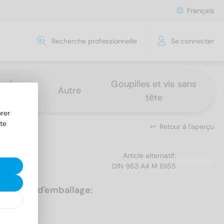
Français
Recherche professionnelle
Se connecter
s /
Goupilles et vis sans
Autre
tête
rer
te
Retour à l'aperçu
Article alternatif:
DIN 963 A4 M 8X55
Unités d'emballage:
100