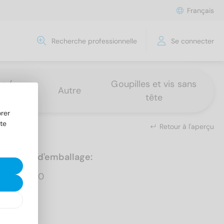
Français
Recherche professionnelle
Se connecter
s /
Goupilles et vis sans
Autre
tête
rer
te
Retour à l'aperçu
Unités d'emballage:
1.000