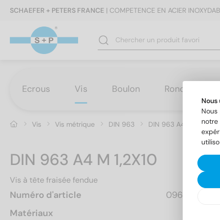
SCHAEFER + PETERS FRANCE
| COMPETENCE EN ACIER INOXYDAB
Ecrous
Vis
Boulon
Rondelles
Nous 
Nous 
notre 
Vis
Vis métrique
DIN 963
DIN 963 A4 M 1,2X10
expér
utilis
DIN 963 A4 M 1,2X10
Vis à tête fraisée fendue
Numéro d'article
0963412 10
Matériaux
A4