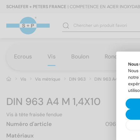
SCHAEFER + PETERS FRANCE
| COMPETENCE EN ACIER INOXYDAB
Ecrous
Vis
Boulon
Rondelles
Nous 
Nous 
notre 
Vis
Vis métrique
DIN 963
DIN 963 A4 M 1,4X10
expér
utilis
DIN 963 A4 M 1,4X10
Vis à tête fraisée fendue
Numéro d'article
0963414 10
Matériaux
A4