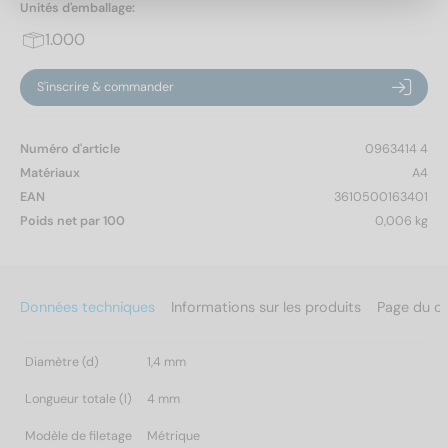
Unités d'emballage:
1.000
S'inscrire & commander
Numéro d'article
0963414 4
Matériaux
A4
EAN
3610500163401
Poids net par 100
0,006 kg
Données techniques
Informations sur les produits
Page du c
Diamètre (d)
1,4 mm
Longueur totale (l)
4 mm
Modèle de filetage
Métrique