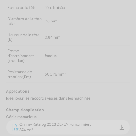
Forme de la tête
Tête fraisée
Diamètre de la tête
2,6 mm
(dk)
Hauteur de la tête
0,84 mm
(k)
Forme
d'entraînement
fendue
(traction)
Résistance de
500 N/mm²
traction (Rm)
Applications
Idéal pour les raccords vissés dans les machines
Champ d'application
Génie mécanique
Online-Katalog 2023 DE-EN komprimiert
374.pdf