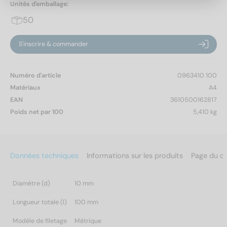
Unités d'emballage:
50
S'inscrire & commander
Numéro d'article
0963410 100
Matériaux
A4
EAN
3610500162817
Poids net par 100
5,410 kg
Données techniques
Informations sur les produits
Page du c
Diamètre (d)
10 mm
Longueur totale (l)
100 mm
Modèle de filetage
Métrique