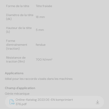
Forme de la tête
Tête fraisée
Diamètre de la tête
18 mm
(dk)
Hauteur de la tête
5 mm
(k)
Forme
d'entraînement
fendue
(traction)
Résistance de
700 N/mm²
traction (Rm)
Applications
Idéal pour les raccords vissés dans les machines
Champ d'application
Génie mécanique
Online-Katalog 2023 DE-EN komprimiert
376.pdf