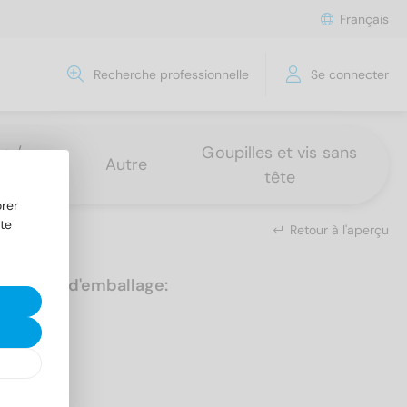
Français
Recherche professionnelle
Se connecter
s /
Goupilles et vis sans
Autre
tête
rer
te
Retour à l'aperçu
Unités d'emballage:
100