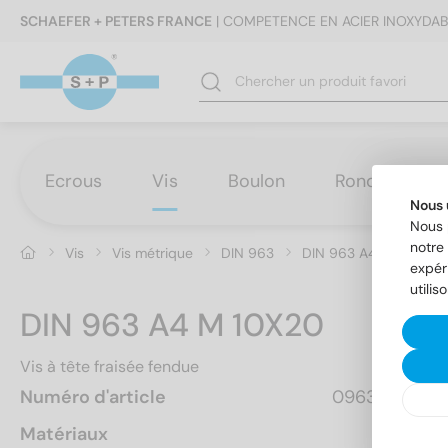
SCHAEFER + PETERS FRANCE
| COMPETENCE EN ACIER INOXYDAB
Ecrous
Vis
Boulon
Rondelles
Nous 
Nous 
notre 
Vis
Vis métrique
DIN 963
DIN 963 A4 M 10X20
expér
utilis
DIN 963 A4 M 10X20
Vis à tête fraisée fendue
Numéro d'article
0963410 20
Matériaux
A4