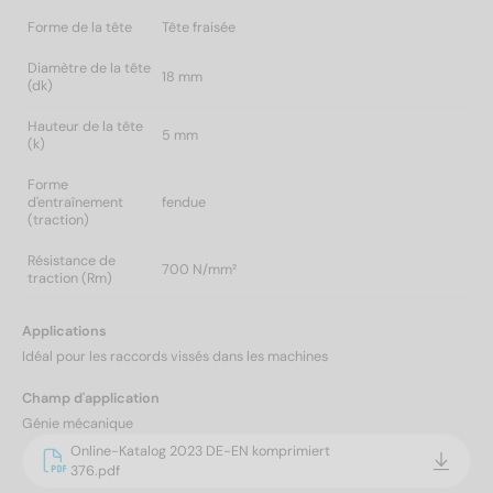
Forme de la tête
Tête fraisée
Diamètre de la tête
18 mm
(dk)
Hauteur de la tête
5 mm
(k)
Forme
d'entraînement
fendue
(traction)
Résistance de
700 N/mm²
traction (Rm)
Applications
Idéal pour les raccords vissés dans les machines
Champ d'application
Génie mécanique
Online-Katalog 2023 DE-EN komprimiert
376.pdf