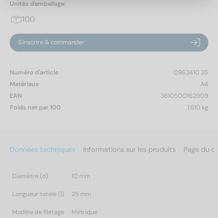
Unités d'emballage:
100
S'inscrire & commander
Numéro d'article
0963410 25
Matériaux
A4
EAN
3610500162909
Poids net par 100
1,610 kg
Données techniques
Informations sur les produits
Page du c
Diamètre (d)
10 mm
Longueur totale (l)
25 mm
Modèle de filetage
Métrique