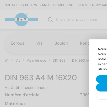
SCHAEFER + PETERS FRANCE
| COMPETENCE EN ACIER INOXYDAB
Ecrous
Vis
Boulon
Rondelles
Nous 
Nous 
notre 
Vis
Vis métrique
DIN 963
DIN 963 A4 M 16X20
expér
utilis
DIN 963 A4 M 16X20
Vis à tête fraisée fendue
Numéro d'article
0963416 20
Matériaux
A4