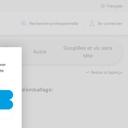
Français
Recherche professionnelle
Se connecter
s /
Goupilles et vis sans
Autre
tête
rer
te
Retour à l'aperçu
Unités d'emballage:
25