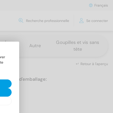
Français
Recherche professionnelle
Se connecter
s /
Goupilles et vis sans
Autre
tête
rer
te
Retour à l'aperçu
Unités d'emballage:
25