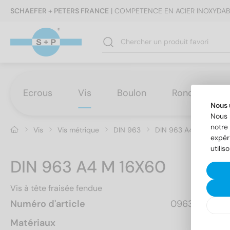
SCHAEFER + PETERS FRANCE
| COMPETENCE EN ACIER INOXYDAB
Ecrous
Vis
Boulon
Rondelles
Nous 
Nous 
notre 
Vis
Vis métrique
DIN 963
DIN 963 A4 M 16X60
expér
utilis
DIN 963 A4 M 16X60
Vis à tête fraisée fendue
Numéro d'article
0963416 60
Matériaux
A4