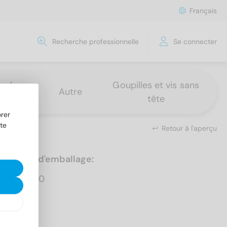
Français
Recherche professionnelle
Se connecter
s /
Goupilles et vis sans
Autre
tête
rer
te
Retour à l'aperçu
Unités d'emballage:
1.000