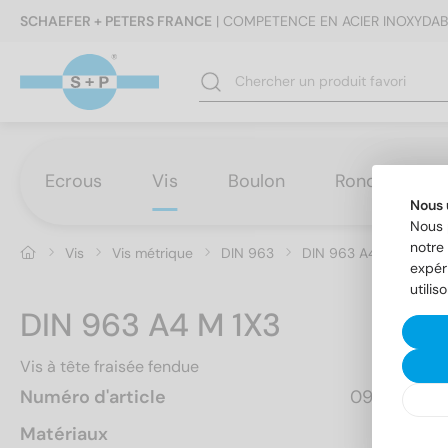
SCHAEFER + PETERS FRANCE
| COMPETENCE EN ACIER INOXYDAB
Ecrous
Vis
Boulon
Rondelles
Nous 
Nous 
notre 
Vis
Vis métrique
DIN 963
DIN 963 A4 M 1X3
expér
utilis
DIN 963 A4 M 1X3
Vis à tête fraisée fendue
Numéro d'article
096341  3
Matériaux
A4