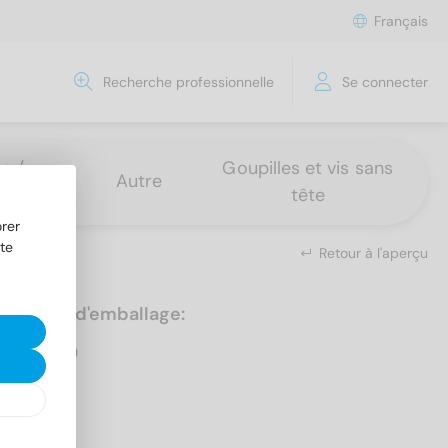
Français
Recherche professionnelle
Se connecter
s /
Goupilles et vis sans
Autre
tête
rer
te
Retour à l'aperçu
Unités d'emballage:
500