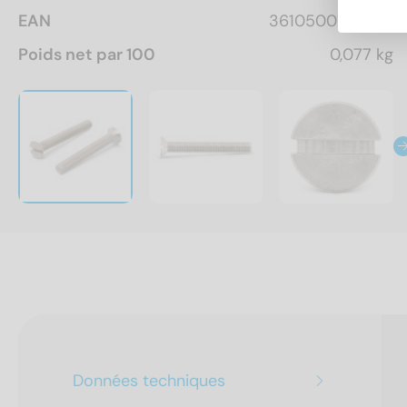
EAN
3610500164064
Poids net par 100
0,077 kg
Données techniques