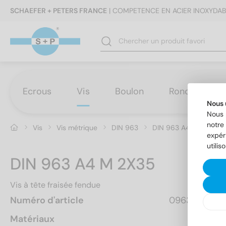
SCHAEFER + PETERS FRANCE
| COMPETENCE EN ACIER INOXYDAB
Ecrous
Vis
Boulon
Rondelles
Nous 
Nous 
notre 
Vis
Vis métrique
DIN 963
DIN 963 A4 M 2X35
expér
utilis
DIN 963 A4 M 2X35
Vis à tête fraisée fendue
Numéro d'article
096342  35
Matériaux
A4