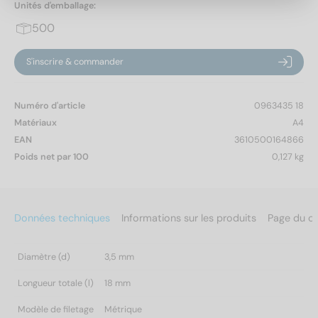
Unités d'emballage:
500
S'inscrire & commander
Numéro d'article
0963435 18
Matériaux
A4
EAN
3610500164866
Poids net par 100
0,127 kg
Données techniques
Informations sur les produits
Page du c
Diamètre (d)
3,5 mm
Longueur totale (l)
18 mm
Modèle de filetage
Métrique