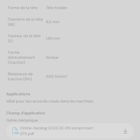
Forme de la tête
Tête fraisée
Diamètre de la tête
6,5 mm
(dk)
Hauteur de la tête
1,93 mm
(k)
Forme
d'entraînement
fendue
(traction)
Résistance de
500 N/mm²
traction (Rm)
Applications
Idéal pour les raccords vissés dans les machines
Champ d'application
Génie mécanique
Online-Katalog 2023 DE-EN komprimiert
375.pdf