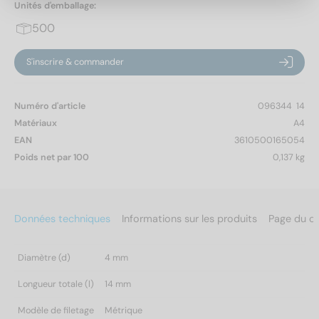
Unités d'emballage:
500
S'inscrire & commander
Numéro d'article
096344  14
Matériaux
A4
EAN
3610500165054
Poids net par 100
0,137 kg
Données techniques
Informations sur les produits
Page du c
Diamètre (d)
4 mm
Longueur totale (l)
14 mm
Modèle de filetage
Métrique