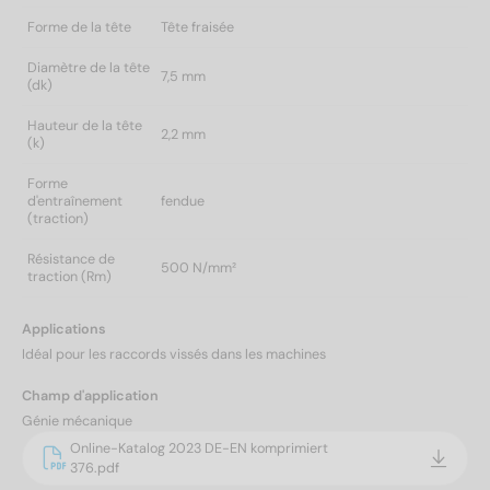
Forme de la tête
Tête fraisée
Diamètre de la tête
7,5 mm
(dk)
Hauteur de la tête
2,2 mm
(k)
Forme
d'entraînement
fendue
(traction)
Résistance de
500 N/mm²
traction (Rm)
Applications
Idéal pour les raccords vissés dans les machines
Champ d'application
Génie mécanique
Online-Katalog 2023 DE-EN komprimiert
376.pdf