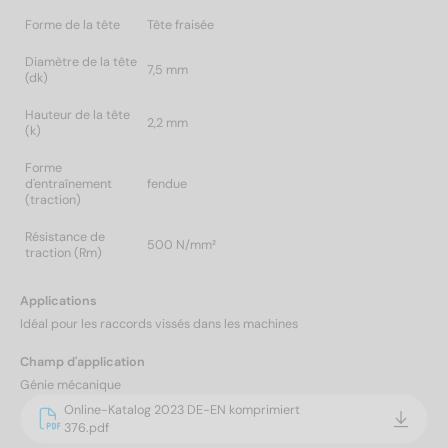
Forme de la tête
Tête fraisée
Diamètre de la tête
7,5 mm
(dk)
Hauteur de la tête
2,2 mm
(k)
Forme
d'entraînement
fendue
(traction)
Résistance de
500 N/mm²
traction (Rm)
Applications
Idéal pour les raccords vissés dans les machines
Champ d'application
Génie mécanique
Online-Katalog 2023 DE-EN komprimiert
376.pdf