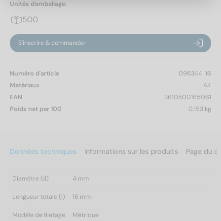
Unités d'emballage:
500
S'inscrire & commander
Numéro d'article
096344  16
Matériaux
A4
EAN
3610500165061
Poids net par 100
0,153 kg
Données techniques
Informations sur les produits
Page du c
Diamètre (d)
4 mm
Longueur totale (l)
16 mm
Modèle de filetage
Métrique