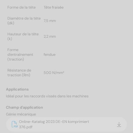
Forme de la tête
Tête fraisée
Diamètre de la tête
7,5 mm
(dk)
Hauteur de la tête
2,2 mm
(k)
Forme
d'entraînement
fendue
(traction)
Résistance de
500 N/mm²
traction (Rm)
Applications
Idéal pour les raccords vissés dans les machines
Champ d'application
Génie mécanique
Online-Katalog 2023 DE-EN komprimiert
376.pdf