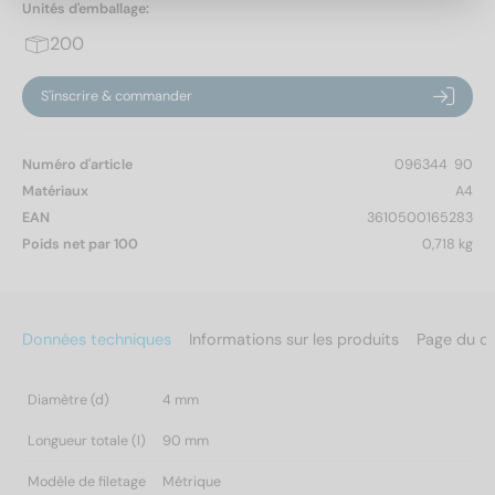
Unités d'emballage:
200
S'inscrire & commander
Numéro d'article
096344  90
Matériaux
A4
EAN
3610500165283
Poids net par 100
0,718 kg
Données techniques
Informations sur les produits
Page du c
Diamètre (d)
4 mm
Longueur totale (l)
90 mm
Modèle de filetage
Métrique