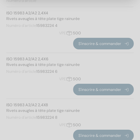
Numéro d'article
4,8
(30)
5
(28)
ISO 15983 A2/A2 2,4X4
Rivets aveugles à tête plate tige rainurée
6
(22)
Numéro d'article
15983224 4
6,4
(22)
Hauteur de la tête
VPE
500
S'inscrire & commander
0,55
(6)
ISO 15983 A2/A2 2,4X6
0,8
(26)
Rivets aveugles à tête plate tige rainurée
Numéro d'article
15983224 6
1
(18)
VPE
500
1,1
(58)
1,5
(22)
S'inscrire & commander
1,8
(22)
ISO 15983 A2/A2 2,4X8
Rivets aveugles à tête plate tige rainurée
Diamètre de la tête
Numéro d'article
15983224 8
Appliquer un filtre
VPE
500
S'inscrire & commander