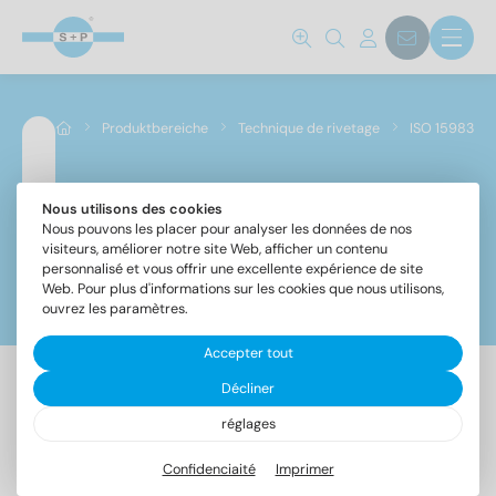
Norm No.
15983
(152)
Produktbereiche
Technique de rivetage
ISO 15983
Matériaux
A2
(76)
Nous utilisons des cookies
ISO 15983
Nous pouvons les placer pour analyser les données de nos
A4
(76)
visiteurs, améliorer notre site Web, afficher un contenu
personnalisé et vous offrir une excellente expérience de site
Web. Pour plus d'informations sur les cookies que nous utilisons,
Filtre
Diamètre
ouvrez les paramètres.
Accepter tout
Décliner
2,4
(6)
152 Article trouvé
3
(12)
réglages
3,2
(14)
Confidenciaité
Imprimer
Désignation
UE
4
(18)