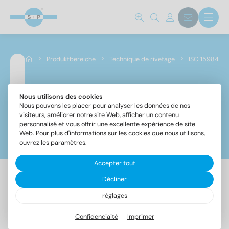
Norm No.
15984
(66)
Produktbereiche
Technique de rivetage
ISO 15984
Matériaux
A2
(33)
Nous utilisons des cookies
ISO 15984
Nous pouvons les placer pour analyser les données de nos
A4
(33)
visiteurs, améliorer notre site Web, afficher un contenu
personnalisé et vous offrir une excellente expérience de site
Web. Pour plus d'informations sur les cookies que nous utilisons,
Filtre
Diamètre
ouvrez les paramètres.
Accepter tout
3
(8)
3,2
(8)
Décliner
66 Article trouvé
4
(14)
réglages
4,8
(18)
Confidenciaité
Imprimer
5
(18)
Désignation
UE