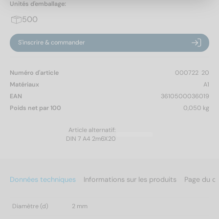
Unités d'emballage:
500
S'inscrire & commander
Numéro d'article
000722  20
Matériaux
A1
EAN
3610500036019
Poids net par 100
0,050 kg
Article alternatif:
DIN 7 A4 2m6X20
Données techniques
Informations sur les produits
Page du c
Diamètre (d)
2 mm