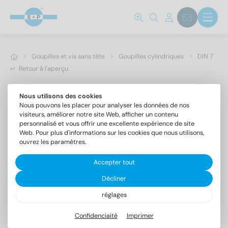
Goupilles et vis sans tête
Goupilles cylindriques
DIN 7
Retour à l'aperçu
Nous utilisons des cookies
Nous pouvons les placer pour analyser les données de nos
visiteurs, améliorer notre site Web, afficher un contenu
personnalisé et vous offrir une excellente expérience de site
Web. Pour plus d'informations sur les cookies que nous utilisons,
ouvrez les paramètres.
Accepter tout
Décliner
réglages
DIN 7 1.4305 2m6X20
Goupilles cylindriques forme A, tolérance m6
Confidenciaité
Imprimer