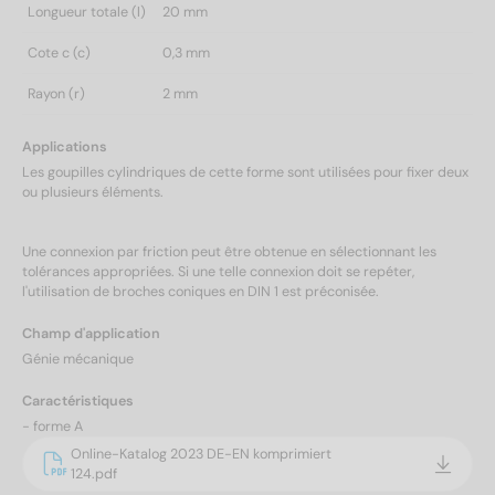
Longueur totale (l)
20 mm
Cote c (c)
0,3 mm
Rayon (r)
2 mm
Applications
Les goupilles cylindriques de cette forme sont utilisées pour fixer deux
ou plusieurs éléments.
Une connexion par friction peut être obtenue en sélectionnant les
tolérances appropriées. Si une telle connexion doit se repéter,
l'utilisation de broches coniques en DIN 1 est préconisée.
Champ d'application
Génie mécanique
Caractéristiques
- forme A
Online-Katalog 2023 DE-EN komprimiert
124.pdf