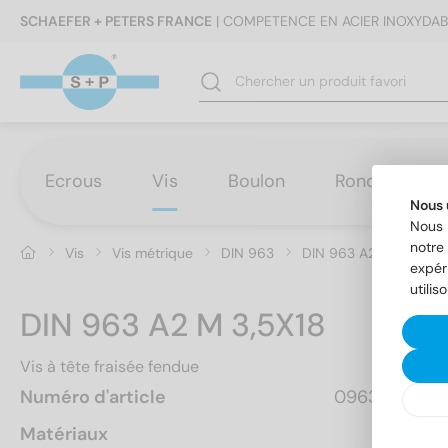
SCHAEFER + PETERS FRANCE
| COMPETENCE EN ACIER INOXYDAB
Ecrous
Vis
Boulon
Rondelles
Nous 
Nous 
notre 
Vis
Vis métrique
DIN 963
DIN 963 A2 M 3,5X18
expér
utilis
DIN 963 A2 M 3,5X18
Vis à tête fraisée fendue
Numéro d'article
0963235 18
Matériaux
A2