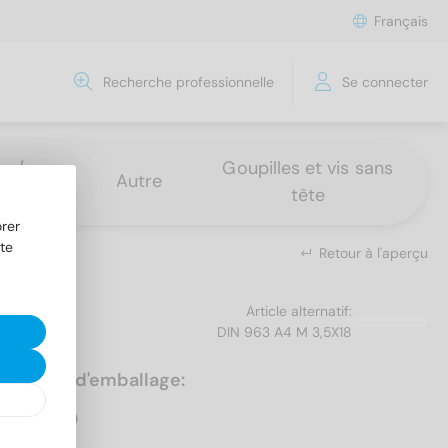
Français
Recherche professionnelle
Se connecter
s /
Goupilles et vis sans
Autre
tête
rer
te
Retour à l'aperçu
Article alternatif:
DIN 963 A4 M 3,5X18
Unités d'emballage:
500